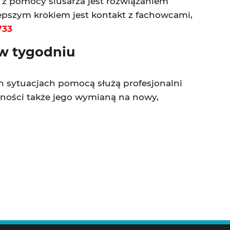
z pomocy ślusarza jest rozwiązaniem
epszym krokiem jest kontakt z fachowcami,
733
 w tygodniu
ch sytuacjach pomocą służą profesjonalni
ności także jego wymianą na nowy,