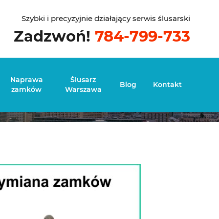
Szybki i precyzyjnie działający serwis ślusarski
Zadzwoń!
784-799-733
Naprawa
Ślusarz
Blog
Kontakt
zamków
Warszawa