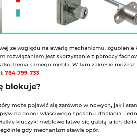
ej ze względu na awarię mechanizmu, zgubienie kl
m rozwiązaniem jest skorzystanie z pomocy fachow
uszkodzenia samego mebla. W tym zakresie możesz 
i:
784-799-733
 blokuje?
y może pojawić się zarówno w nowych, jak i starsz
 wpływ na dobór właściwego sposobu działania. Je
ielkie kluczyki meblowe łatwo się gubią, a ich deli
czególnie gdy mechanizm stawia opór.