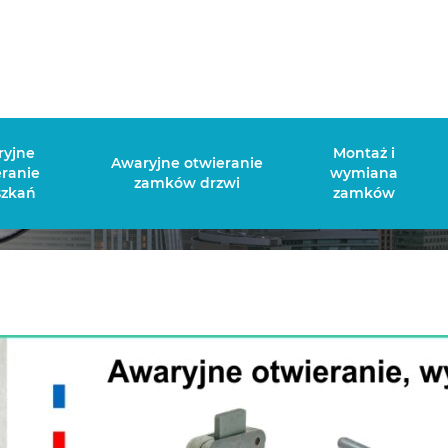
Jak otworzyć zamek meblowy?
ryjne
Montaż i
Awaryjne otwieranie
eranie
wymiana
zamków drzwi
szkań
zamków