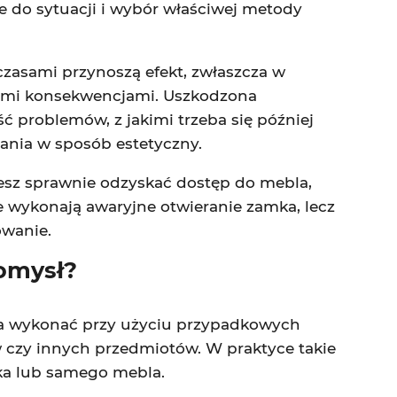
e do sytuacji i wybór właściwej metody
czasami przynoszą efekt, zwłaszcza w
żnymi konsekwencjami. Uszkodzona
ść problemów, z jakimi trzeba się później
nia w sposób estetyczny.
jesz sprawnie odzyskać dostęp do mebla,
e wykonają awaryjne otwieranie zamka, lecz
owanie.
omysł?
na wykonać przy użyciu przypadkowych
w czy innych przedmiotów. W praktyce takie
ka lub samego mebla.