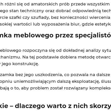
 różni się od amatorskich prób przede wszystkim
 jego stan techniczny oraz dobrać odpowiednią tech
ie szafki czy szuflady, bez konieczności wierceni
okiej wartości lub wyposażenia biur, gdzie estety
amka meblowego przez specjalist
blowego rozpoczyna się od dokładnej analizy sytu
hanizmu. Na tej podstawie dobiera metodę otwarci
 jego konstrukcję.
zamka bez jego uszkodzenia, co pozwala na dalsze 
opniu uniemożliwiającym dalszą eksploatację, śl
bają o to, aby problem został rozwiązany kompleks
kie – dlaczego warto z nich skorz