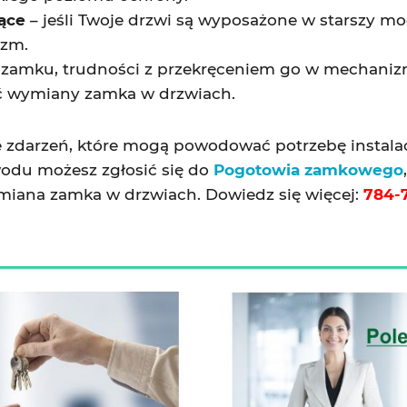
ące
– jeśli Twoje drzwi są wyposażone w starszy m
izm.
 zamku, trudności z przekręceniem go w mechaniz
ać wymiany zamka w drzwiach.
 zdarzeń, które mogą powodować potrzebę instalac
wodu możesz zgłosić się do
Pogotowia zamkowego
wymiana zamka w drzwiach. Dowiedz się więcej:
784-