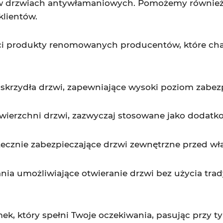
 drzwiach antywłamaniowych. Pomożemy również 
klientów.
ści produkty renomowanych producentów, które char
rzydła drzwi, zapewniające wysoki poziom zabezp
wierzchni drzwi, zazwyczaj stosowane jako dodatk
cznie zabezpieczające drzwi zewnętrzne przed w
nia umożliwiające otwieranie drzwi bez użycia tra
ek, który spełni Twoje oczekiwania, pasując przy t