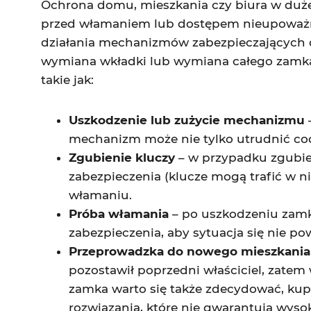
Ochrona domu, mieszkania czy biura w dużej
przed włamaniem lub dostępem nieupoważn
działania mechanizmów zabezpieczających dr
wymiana wkładki lub wymiana całego zamka w
takie jak:
Uszkodzenie lub zużycie mechanizmu
mechanizm może nie tylko utrudnić codz
Zgubienie kluczy
– w przypadku zgubie
zabezpieczenia (klucze mogą trafić w n
włamaniu.
Próba włamania
– po uszkodzeniu zamk
zabezpieczenia, aby sytuacja się nie po
Przeprowadzka do nowego mieszkania
pozostawił poprzedni właściciel, zat
zamka warto się także zdecydować, kup
rozwiązania, które nie gwarantują wys