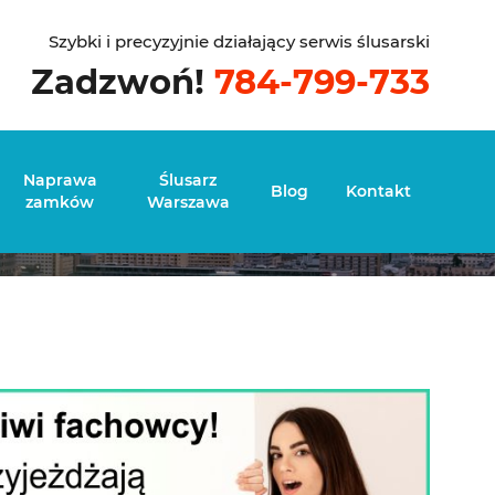
Szybki i precyzyjnie działający serwis ślusarski
Zadzwoń!
784-799-733
arszawa
Naprawa
Ślusarz
Blog
Kontakt
zamków
Warszawa