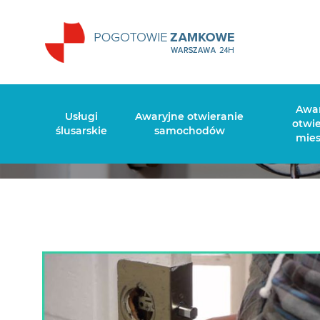
Montaż
Awa
Usługi
Awaryjne otwieranie
otwi
ślusarskie
samochodów
mie