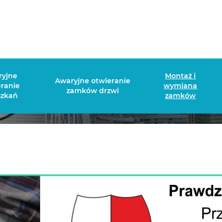
 i wymiana zamka w drzwiach W
ryjne
Montaż i
Awaryjne otwieranie
eranie
wymiana
zamków drzwi
szkań
zamków