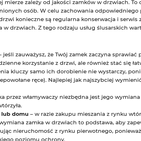
 mierze zależy od jakości zamków w drzwiach. To o
ionych osób. W celu zachowania odpowiedniego 
zwi konieczne są regularna konserwacja i serwis 
 drzwiach. Z tego rodzaju usług ślusarskich warto
– jeśli zauważysz, że Twój zamek zaczyna sprawiać 
ienne korzystanie z drzwi, ale również stać się 
nia kluczy samo ich dorobienie nie wystarczy, po
iepowołane ręce). Najlepiej jak najszybciej wymie
a przez włamywaczy niezbędna jest jego wymiana 
wtórzyła.
 lub domu
– w razie zakupu mieszania z rynku wtór
em wymiana zamka w drzwiach to podstawa, aby za
ując nieruchomość z rynku pierwotnego, ponieważ 
okiego poziomu ochrony.