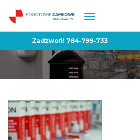
Montaż i wymiana zamków
Warszawa Wesoła
Zadzwoń!
784-799-733