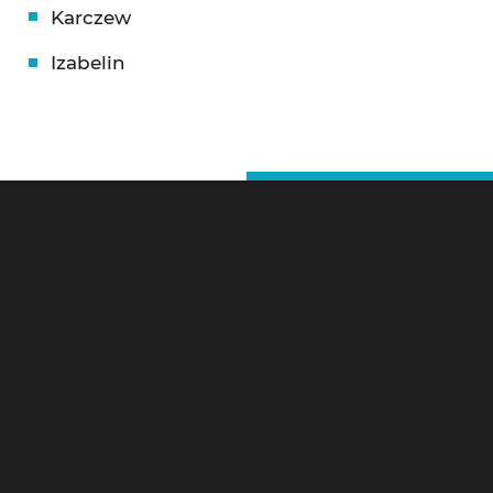
Karczew
Izabelin
Ślusarz Warszawa – Kontakt
Pogotowie Zamkowe Warszawa 24h
Litewska 10,
00-581 Warszawa
Tel 24h:
784-799-733
Szybki serwis ślusarski 24h