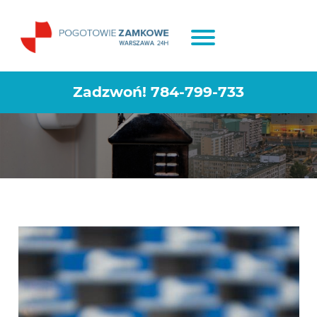
Montaż i Wymiana zamków
Warszawa Ochota
Zadzwoń!
784-799-733