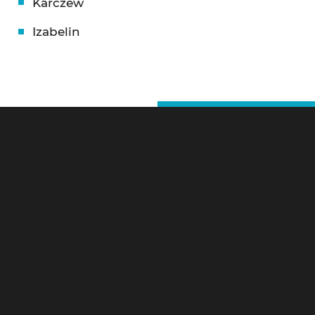
Karczew
Izabelin
Ślusarz Warszawa – Kontakt
Pogotowie Zamkowe Warszawa 24h
Litewska 10,
00-581 Warszawa
Tel 24h:
784-799-733
Szybki serwis ślusarski 24h