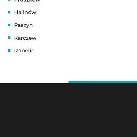
Halinów
Raszyn
Karczew
Izabelin
Ślusarz Warszawa – Kontakt
Pogotowie Zamkowe Warszawa 24h
Litewska 10,
00-581 Warszawa
Tel 24h:
784-799-733