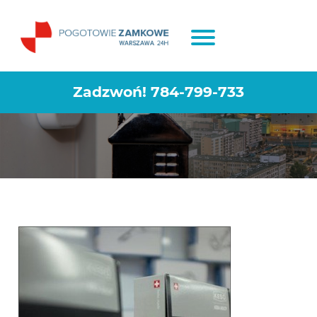
Montaż i Wymiana zamków
Warszawa Gocław
Zadzwoń!
784-799-733