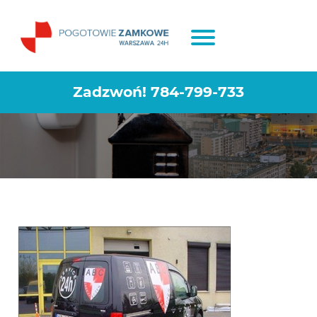
Pogotowie ślusarskie Warszawa
Gocław
Zadzwoń!
784-799-733