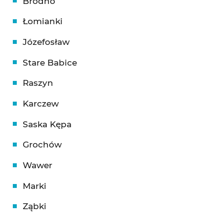
Bródno
Łomianki
Józefosław
Stare Babice
Raszyn
Karczew
Saska Kępa
Grochów
Wawer
Marki
Ząbki