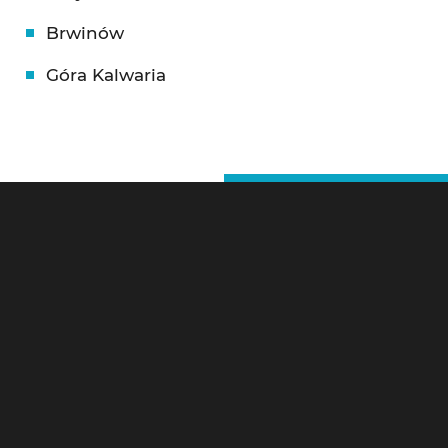
Brwinów
Góra Kalwaria
Ślusarz Warszawa – Kontakt
Pogotowie Zamkowe Warszawa 24h
Litewska 10,
00-581 Warszawa
Tel 24h:
784-799-733