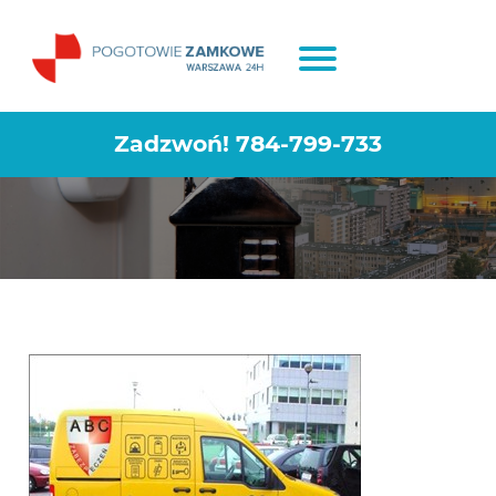
Pogotowie ślusarskie Warszawa
Saska Kępa
Zadzwoń!
784-799-733