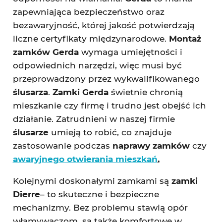
zapewniająca bezpieczeństwo oraz
bezawaryjność, której jakość potwierdzają
liczne certyfikaty międzynarodowe.
Montaż
zamków Gerda
wymaga umiejętności i
odpowiednich narzędzi, więc musi być
przeprowadzony przez wykwalifikowanego
ślusarza
.
Zamki Gerda
świetnie chronią
mieszkanie czy firmę i trudno jest obejść ich
działanie. Zatrudnieni w naszej firmie
ślusarze
umieją to robić, co znajduje
zastosowanie podczas
naprawy zamków
czy
awaryjnego otwierania mieszkań
.
Kolejnymi doskonałymi zamkami są
zamki
Dierre
– to skuteczne i bezpieczne
mechanizmy. Bez problemu stawią opór
włamywaczom, są także komfortowe w