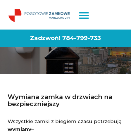
Montaż i wymiana zamków
Piaseczno
Zadzwoń!
784-799-733
Wymiana zamka w drzwiach na
bezpieczniejszy
Wszystkie zamki z biegiem czasu potrzebują
wymiany
–