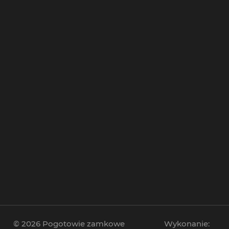
Zamki elektroniczne
Zamki hotelowe na kartę
Zamki antywłamaniowe
© 2026 Pogotowie zamkowe
Wykonanie: