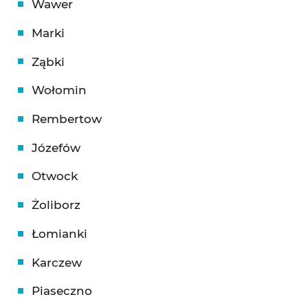
Wawer
Marki
Ząbki
Wołomin
Rembertow
Józefów
Otwock
Żoliborz
Łomianki
Karczew
Piaseczno