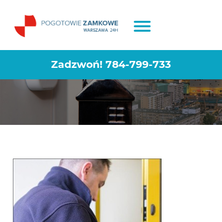
Naprawa zamków Warszawa
Wesoła
Zadzwoń!
784-799-733