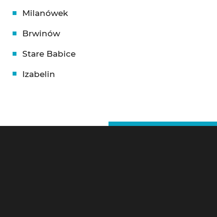
Milanówek
Brwinów
Stare Babice
Izabelin
Ślusarz Warszawa – Kontakt
Pogotowie Zamkowe Warszawa 24h
Litewska 10,
00-581 Warszawa
Tel 24h:
784-799-733