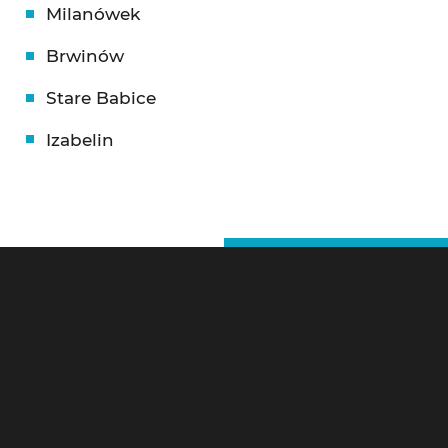
Milanówek
Brwinów
Stare Babice
Izabelin
Ślusarz Warszawa – Kontakt
Pogotowie Zamkowe Warszawa 24h
Litewska 10,
00-581 Warszawa
Tel 24h:
784-799-733