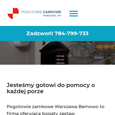
Awaryjne otwieranie mieszkań
Warszawa Bemowo
Zadzwoń!
784-799-733
Jesteśmy gotowi do pomocy o
każdej porze
Pogotowie zamkowe Warszawa Bemowo to
firma oferująca bogaty zestaw