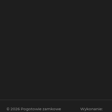
Zamki elektroniczne
Zamki hotelowe na kartę
Zamki antywłamaniowe
© 2026 Pogotowie zamkowe
Wykonanie: