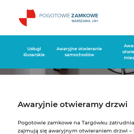
Awaryjne
Awa
Usługi
Awaryjne otwieranie
otwi
ślusarskie
samochodów
mie
Awaryjnie otwieramy drzwi
Pogotowie zamkowe na Targówku zatrudnia t
zajmują się awaryjnym otwieraniem drzwi –