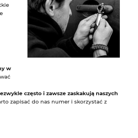
tkie
e
my w
zwać
niezwykle często i zawsze zaskakują naszych
to zapisać do nas numer i skorzystać z