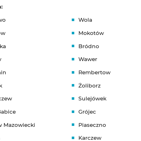
:
wo
Wola
ów
Mokotów
ęka
Bródno
w
Wawer
in
Rembertow
k
Żoliborz
czew
Sulejówek
Babice
Grójec
w Mazowiecki
Piaseczno
n
Karczew