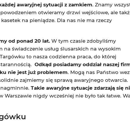
ażdej awaryjnej sytuacji z zamkiem
. Znamy wszys
 powodzeniem otwieramy drzwi wejściowe, ale takż
kasetek na pieniądze. Dla nas nie ma rzeczy
my od ponad 20 lat.
W tym czasie zdobyliśmy
m na świadczenie usług ślusarskich na wysokim
Targówku to nasza codzienna praca, do której
starannością.
Odkąd posiadamy oddział naszej fir
u nie jest już problemem
. Mogą nas Państwo we
 solidnie zajmiemy się sprawą awaryjnego otwarcia.
 nagminnie.
Takie awaryjne sytuacje zdarzają się 
arszawie nigdy wcześniej nie było tak łatwe. War
argówku