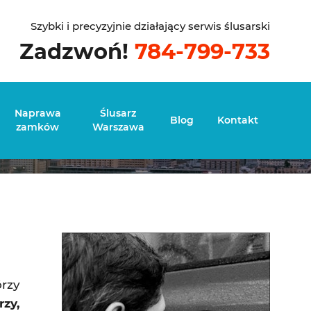
Szybki i precyzyjnie działający serwis ślusarski
Zadzwoń!
784-799-733
 Targówek
Naprawa
Ślusarz
Blog
Kontakt
zamków
Warszawa
órzy
rzy,