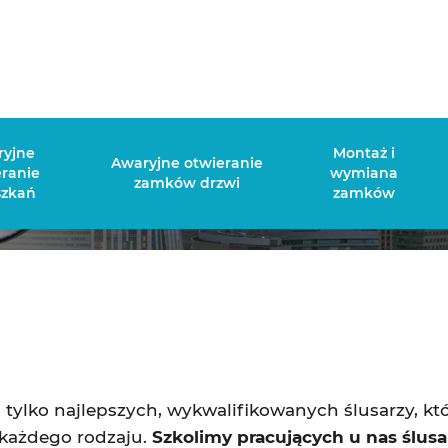
 otwieranie mieszkań Warszawa
ryjne
Montaż i
Awaryjne otwieranie
eranie
wymiana
zamków drzwi
szkań
zamków
ylko najlepszych, wykwalifikowanych ślusarzy, kt
 każdego rodzaju.
Szkolimy pracujących u nas ślusa