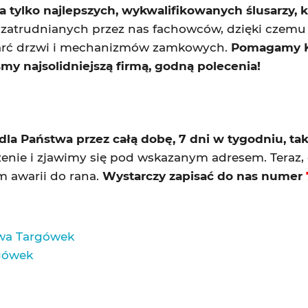
ylko najlepszych, wykwalifikowanych ślusarzy, kt
y zatrudnianych przez nas fachowców, dzięki czemu
arć drzwi i mechanizmów zamkowych.
Pomagamy Kli
 najsolidniejszą firmą, godną polecenia!
la Państwa przez całą dobę, 7 dni w tygodniu, takż
zenie i zjawimy się pod wskazanym adresem. Teraz,
m awarii do rana.
Wystarczy zapisać do nas numer
wa Targówek
gówek