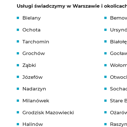
Usługi świadczymy w Warszawie i okolicach
Bielany
Bemo
Ochota
Ursyn
Tarchomin
Białoł
Grochów
Gocła
Ząbki
Wołom
Józefów
Otwoc
Nadarzyn
Socha
Milanówek
Stare 
Grodzisk Mazowiecki
Ożaró
Halinów
Raszy