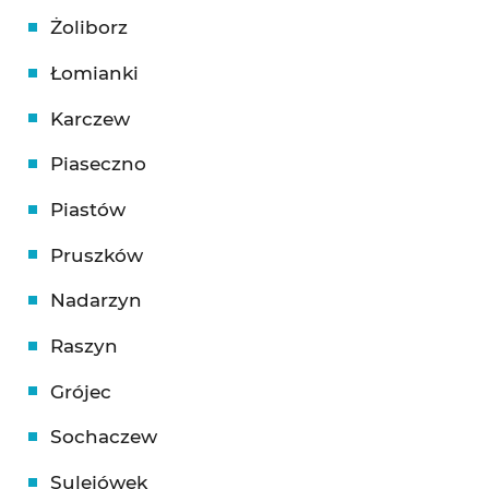
Żoliborz
Łomianki
Karczew
Piaseczno
Piastów
Pruszków
Nadarzyn
Raszyn
Grójec
Sochaczew
Sulejówek