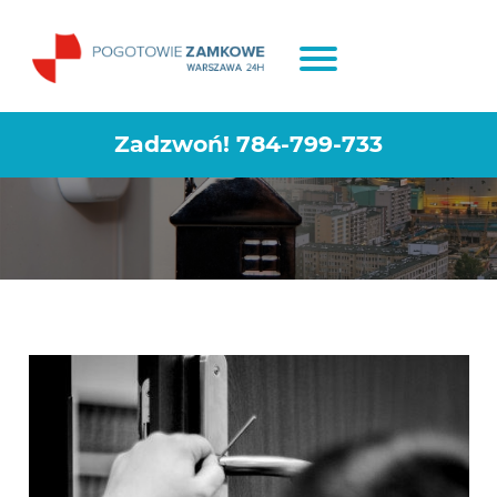
Naprawa zamków Warszawa
Centrum
Zadzwoń!
784-799-733