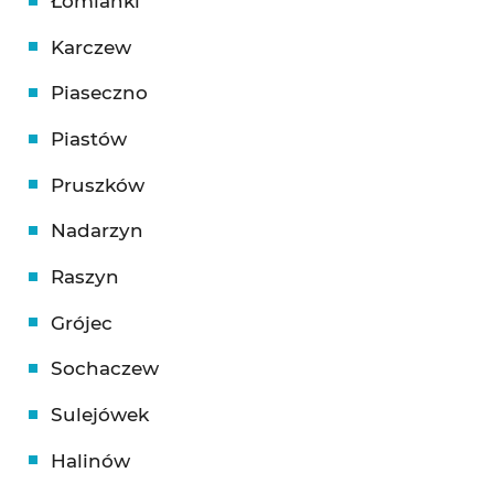
Łomianki
Karczew
Piaseczno
Piastów
Pruszków
Nadarzyn
Raszyn
Grójec
Sochaczew
Sulejówek
Halinów