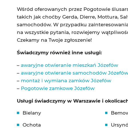
Wśród oferowanych przez Pogotowie ślusar
takich jak choćby Gerda, Dierre, Mottura, S
samochodów. W przypadku zainteresowania k
na wszystkie pytania, rozwiejemy wątpliwoś
Czekamy na Twoje zgłoszenie!
Świadczymy również inne usługi:
–
awaryjne otwieranie mieszkań Józefów
–
awaryjne otwieranie samochodów Józefó
–
montaż i wymiana zamków Józefów
–
Pogotowie zamkowe Józefów
Usługi świadczymy w Warszawie i okolicach
Bielany
Bemo
Ochota
Ursyn