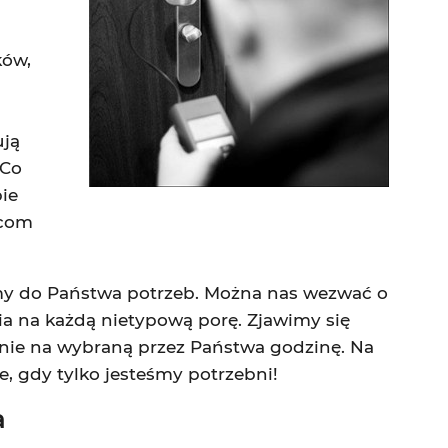
ków,
ują
 Co
ie
ńcom
iśmy do Państwa potrzeb. Można nas wezwać o
ia na każdą nietypową porę. Zjawimy się
lnie na wybraną przez Państwa godzinę. Na
, gdy tylko jesteśmy potrzebni!
a