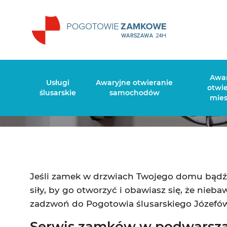
Awa
Usługi
Awaryjne otwieranie
otwi
ślusarskie
samochodów
mie
Jeśli zamek w drzwiach Twojego domu bądź 
siły, by go otworzyć i obawiasz się, że ni
zadzwoń do Pogotowia ślusarskiego Józefó
Serwis zamków w podwarsz