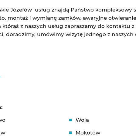
skie Józefów usług znajdą Państwo kompleksowy 
alto, montaż i wymianę zamków, awaryjne otwieranie
tórąś z naszych usług zapraszamy do kontaktu z n
ci, doradzimy, umówimy wizytę jednego z naszych 
w
:
wo
Wola
ów
Mokotów