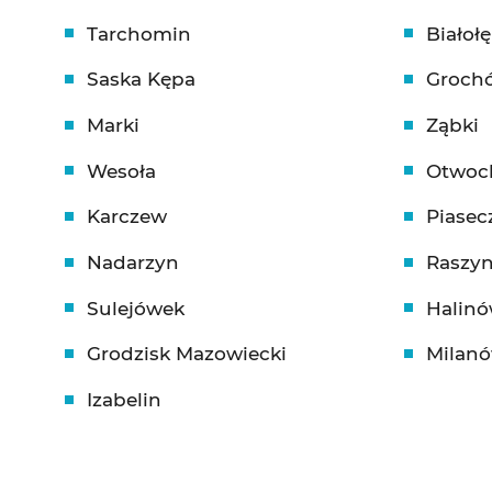
Tarchomin
Białoł
Saska Kępa
Groch
Marki
Ząbki
Wesoła
Otwoc
Karczew
Piasec
Nadarzyn
Raszy
Sulejówek
Halin
Grodzisk Mazowiecki
Milan
Izabelin