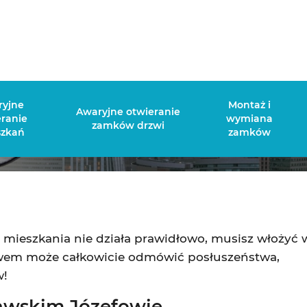
Naprawa zamków Józefów
ryjne
Montaż i
Awaryjne otwieranie
eranie
wymiana
zamków drzwi
szkań
zamków
mieszkania nie działa prawidłowo, musisz włożyć w
ebawem może całkowicie odmówić posłuszeństwa,
w!
awskim Józefowie