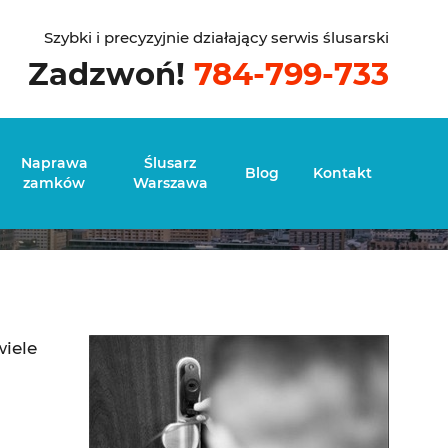
Szybki i precyzyjnie działający serwis ślusarski
Zadzwoń!
784-799-733
Naprawa
Ślusarz
Blog
Kontakt
zamków
Warszawa
iele