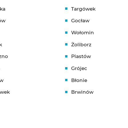
ęka
Targówek
ów
Gocław
Wołomin
k
Żoliborz
zno
Piastów
n
Grójec
ów
Błonie
ówek
Brwinów