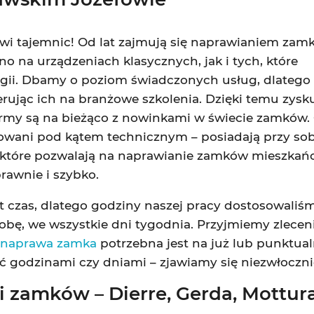
wi tajemnic! Od lat zajmują się naprawianiem zam
o na urządzeniach klasycznych, jak i tych, które
gii. Dbamy o poziom świadczonych usług, dlatego
rując ich na branżowe szkolenia. Dzięki temu zysk
firmy są na bieżąco z nowinkami w świecie zamków.
towani pod kątem technicznym – posiadają przy sob
ci, które pozwalają na naprawianie zamków mieszka
rawnie i szybko.
st czas, dlatego godziny naszej pracy dostosowal
obę, we wszystkie dni tygodnia. Przyjmiemy zlecen
y
naprawa zamka
potrzebna jest na już lub punktua
 godzinami czy dniami – zjawiamy się niezwłocznie
 zamków – Dierre, Gerda, Mottur