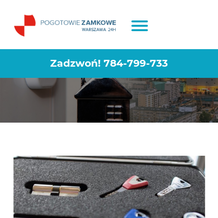
Jaki wybrać zamek do drzwi
wejściowych?
Zadzwoń!
784-799-733