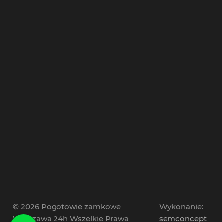
Zamki hotelowe na kartę
Zamki antywłamaniowe
© 2026 Pogotowie zamkowe
Wykonanie:
Warszawa 24h Wszelkie Prawa
semconcept