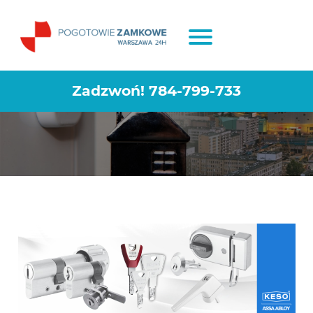
Kupujesz zamek do drzwi? Na co
zwracać uwagę
Zadzwoń!
784-799-733