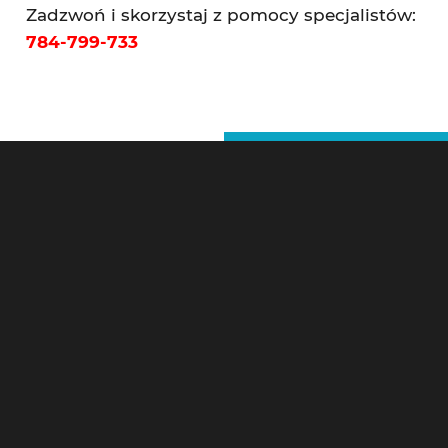
Zadzwoń i skorzystaj z pomocy specjalistów:
784-799-733
Ślusarz Warszawa – Kontakt
Pogotowie Zamkowe Warszawa 24h
Litewska 10,
00-581 Warszawa
Tel 24h:
784-799-733
Szybki serwis ślusarski 24h