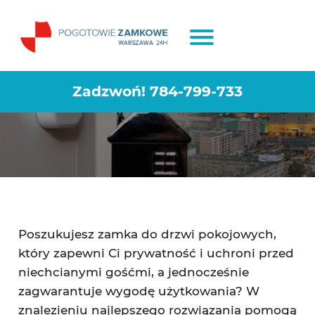
Zamek do drzwi pokojowych – jaki
wybrać
Zadzwoń!
784-799-733
Poszukujesz zamka do drzwi pokojowych,
który zapewni Ci prywatność i uchroni przed
niechcianymi gośćmi, a jednocześnie
zagwarantuje wygodę użytkowania? W
znalezieniu najlepszego rozwiązania pomogą