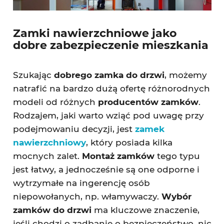
Zamki nawierzchniowe jako
dobre zabezpieczenie mieszkania
Szukając
dobrego zamka do drzwi
, możemy
natrafić na bardzo dużą ofertę różnorodnych
modeli od różnych
producentów zamków
.
Rodzajem, jaki warto wziąć pod uwagę przy
podejmowaniu decyzji, jest
zamek
nawierzchniowy
, który posiada kilka
mocnych zalet.
Montaż zamków
tego typu
jest łatwy, a jednocześnie są one odporne i
wytrzymałe na ingerencję osób
niepowołanych, np. włamywaczy.
Wybór
zamków do drzwi
ma kluczowe znaczenie,
jeśli chodzi o zadbanie o bezpieczeństwo, nic