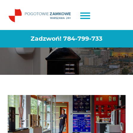
Zamek nawierzchniowy do drzwi –
jaki kupić?
Zadzwoń!
784-799-733