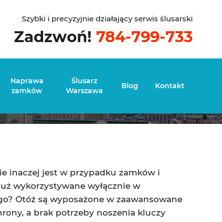
Szybki i precyzyjnie działający serwis ślusarski
Zadzwoń!
784-799-733
ci i jaki wybrać?
Naprawa
Ślusarz
Blog
Kontakt
zamków
Warszawa
ie inaczej jest w przypadku zamków i
e już wykorzystywane wyłącznie w
czego? Otóż są wyposażone w zaawansowane
rony, a brak potrzeby noszenia kluczy