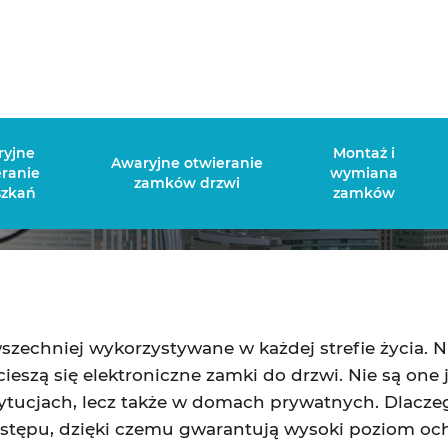
mek do drzwi – jakie ma możliwoś
ryjne
Montaż i
Awaryjne otwieranie
eranie
wymiana
zamków drzwi
szkań
zamków
szechniej wykorzystywane w każdej strefie życia. N
ieszą się elektroniczne zamki do drzwi. Nie są on
stytucjach, lecz także w domach prywatnych. Dla
dostępu, dzięki czemu gwarantują wysoki poziom och