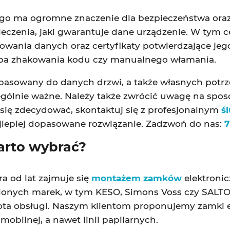
o ma ogromne znaczenie dla bezpieczeństwa oraz
czenia, jaki gwarantuje dane urządzenie. W tym ce
ania danych oraz certyfikaty potwierdzające jego
róba zhakowania kodu czy manualnego włamania.
pasowany do danych drzwi, a także własnych potr
czególnie ważne. Należy także zwrócić uwagę na spo
ie się zdecydować, skontaktuj się z profesjonalnym
ś
ajlepiej dopasowane rozwiązanie. Zadzwoń do nas:
7
arto wybrać?
a od lat zajmuje się
montażem zamków
elektronic
ionych marek, w tym KESO, Simons Voss czy SALTO.
ota obsługi. Naszym klientom proponujemy zamki e
obilnej, a nawet linii papilarnych.