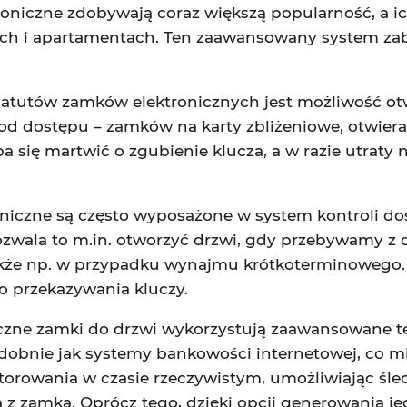
roniczne zdobywają coraz większą popularność, a ich
ch i apartamentach. Ten zaawansowany system za
atutów zamków elektronicznych jest możliwość otwi
d dostępu – zamków na karty zbliżeniowe, otwier
ba się martwić o zgubienie klucza, a w razie utraty
oniczne są często wyposażone w system kontroli do
zwala to m.in. otworzyć drzwi, gdy przebywamy z 
 także np. w przypadku wynajmu krótkoterminowego
 przekazywania kluczy.
iczne zamki do drzwi wykorzystują zaawansowane te
odobnie jak systemy bankowości internetowej, co m
orowania w czasie rzeczywistym, umożliwiając śledze
a z zamka. Oprócz tego, dzięki opcji generowania