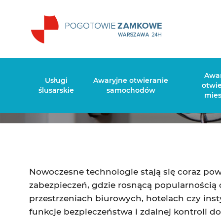
Elektroniczny za
Awa
Usługi
Awaryjne otwieranie
otwi
ślusarskie
samochodów
mie
Nowoczesne technologie stają się coraz pow
zabezpieczeń, gdzie rosnącą popularnością c
przestrzeniach biurowych, hotelach czy in
funkcje bezpieczeństwa i zdalnej kontroli 