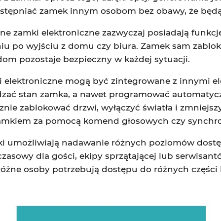
stępniać zamek innym osobom bez obawy, że będą
ntne zamki elektroniczne zazwyczaj posiadają funkc
iu po wyjściu z domu czy biura. Zamek sam zablok
om pozostaje bezpieczny w każdej sytuacji.
i elektroniczne mogą być zintegrowane z innymi e
wdzać stan zamka, a nawet programować automatyc
e zablokować drzwi, wyłączyć światła i zmniejszy
amkiem za pomocą komend głosowych czy synchron
mki umożliwiają nadawanie różnych poziomów dost
zasowy dla gości, ekipy sprzątającej lub serwisant
 różne osoby potrzebują dostępu do różnych części