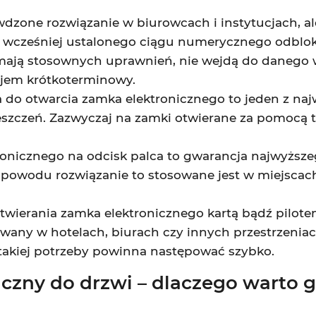
dzone rozwiązanie w biurowcach i instytucjach, a
wcześniej ustalonego ciągu numerycznego odblok
ie mają stosownych uprawnień, nie wejdą do danego
ajem krótkoterminowy.
na do otwarcia zamka elektronicznego to jeden z n
szczeń. Zazwyczaj na zamki otwierane za pomocą t
tronicznego na odcisk palca to gwarancja najwyższ
ego powodu rozwiązanie to stosowane jest w miejs
otwierania zamka elektronicznego kartą bądź pilote
any w hotelach, biurach czy innych przestrzeniac
takiej potrzeby powinna następować szybko.
iczny do drzwi – dlaczego warto 