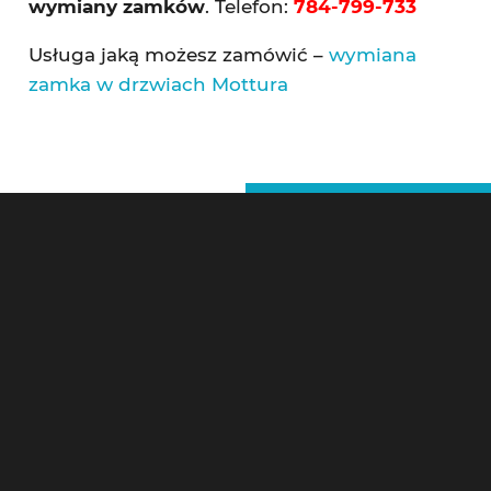
wymiany zamków
. Telefon:
784-799-733
Usługa jaką możesz zamówić –
wymiana
zamka w drzwiach Mottura
Ślusarz Warszawa – Kontakt
Pogotowie Zamkowe Warszawa 24h
Litewska 10,
00-581 Warszawa
Tel 24h:
784-799-733