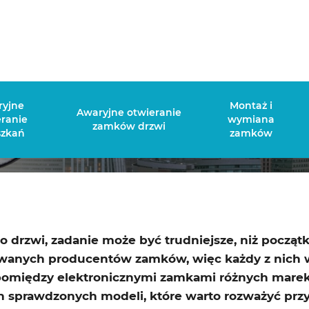
 elektroniczny zamek do drzwi wy
ryjne
Montaż i
Awaryjne otwieranie
eranie
wymiana
zamków drzwi
szkań
zamków
 drzwi, zadanie może być trudniejsze, niż począt
wanych producentów zamków, więc każdy z nich 
pomiędzy elektronicznymi zamkami różnych marek 
ech sprawdzonych modeli, które warto rozważyć prz