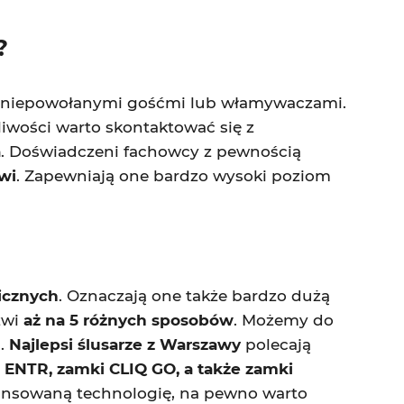
?
d niepowołanymi gośćmi lub włamywaczami.
iwości warto skontaktować się z
a
. Doświadczeni fachowcy z pewnością
wi
. Zapewniają one bardzo wysoki poziom
icznych
. Oznaczają one także bardzo dużą
zwi
aż na 5 różnych sposobów
. Możemy do
u.
Najlepsi ślusarze z Warszawy
polecają
 ENTR, zamki CLIQ GO, a także zamki
awansowaną technologię, na pewno warto