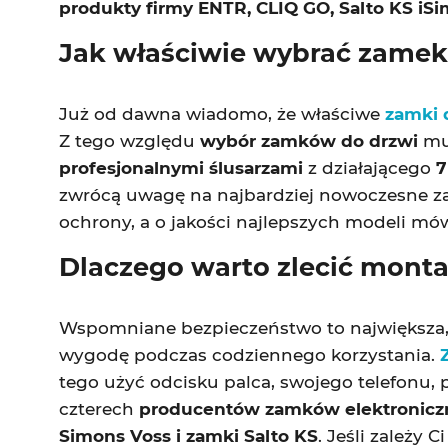
produkty firmy ENTR, CLIQ GO, Salto KS iS
Jak właściwie wybrać zamek
Już od dawna wiadomo, że właściwe
zamki 
Z tego względu
wybór zamków do drzwi
mus
profesjonalnymi ślusarzami
z działającego
7
zwrócą uwagę na najbardziej nowoczesne za
ochrony, a o jakości najlepszych modeli mówi
Dlaczego warto zlecić mont
Wspomniane bezpieczeństwo to największa, 
wygodę podczas codziennego korzystania.
tego użyć odcisku palca, swojego telefonu, p
czterech
producentów zamków elektronicz
Simons Voss i zamki Salto KS
. Jeśli zależy