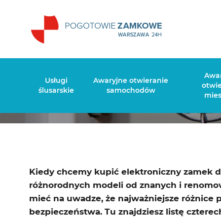
Jaki
Awa
Usługi
Awaryjne otwieranie
otwi
ślusarskie
samochodów
mie
Kiedy chcemy kupić elektroniczny zamek do
różnorodnych modeli od znanych i renomo
mieć na uwadze, że najważniejsze różnice 
bezpieczeństwa. Tu znajdziesz listę czter