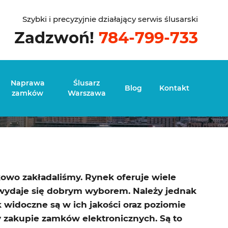
Szybki i precyzyjnie działający serwis ślusarski
Zadzwoń!
784-799-733
brać?
Naprawa
Ślusarz
Blog
Kontakt
zamków
Warszawa
kowo zakładaliśmy. Rynek oferuje wiele
wydaje się dobrym wyborem. Należy jednak
widoczne są w ich jakości oraz poziomie
y zakupie zamków elektronicznych. Są to