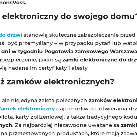
imonsVoss.
 elektroniczny do swojego domu
do drzwi
stanowią skuteczne zabezpieczenie prze
i być przemyślany – w przypadku pytań lub wątpl
 dni w tygodniu Pogotowia zamkowego Warszaw
bezpieczenie, jakim są
zamki elektroniczne do drz
ą nadane im certyfikaty i atesty.
aż zamków elektronicznych?
ale niejedyna zaleta polecanych
zamków elektron
Zamek elektroniczny
daje możliwość otwierania dr
ilota, karty zbliżeniowej, a także tradycyjnego kod
nych
. Za najbardziej niezawodne uważane są
zamki
 Ci na przetestowanych produktach, które mają za