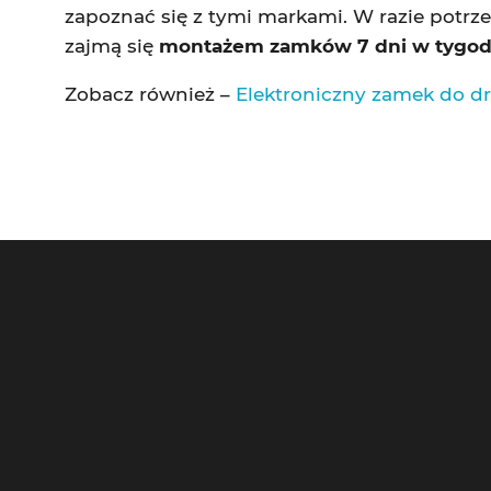
zapoznać się z tymi markami. W razie potrz
zajmą się
montażem zamków 7 dni w tygod
Zobacz również –
Elektroniczny zamek do drz
Ślusarz Warszawa – Kontakt
Szy
Pogotowie Zamkowe Warszawa
Ślu
24h
Awa
Litewska 10,
Awa
00-581 Warszawa
Mo
Tel 24h:
784-799-733
Na
Blo