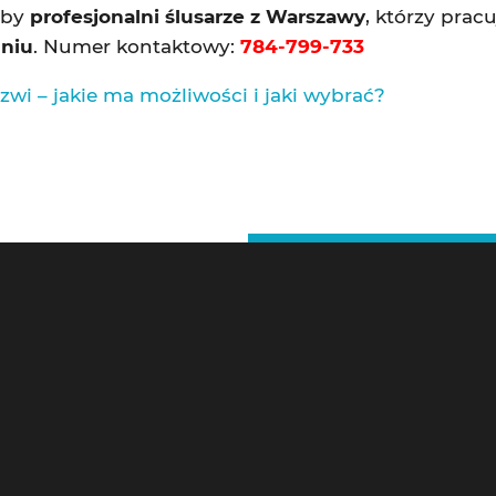
eby
profesjonalni ślusarze z Warszawy
, którzy prac
niu
. Numer kontaktowy:
784-799-733
wi – jakie ma możliwości i jaki wybrać?
bki serwis ślusarski 24h
W ofercie m.in.
sarz Warszawa
Zamki do drzwi
ryjne otwieranie samochodów
Zamki wpuszczane
ryjne otwieranie mieszkań
Zamki nawierzchniowe
ntaż i wymiana zamków
Zamki elektroniczne
prawa zamków
Zamki hotelowe na kartę
g
Zamki antywłamaniowe